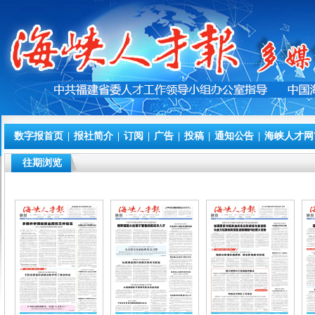
数字报首页
|
报社简介
|
订阅
|
广告
|
投稿
|
通知公告
|
海峡人才网
往期浏览