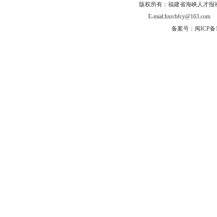
版权所有：福建省海峡人才报社有
E-mial:hxrcbfcy@
备案号：闽ICP备1