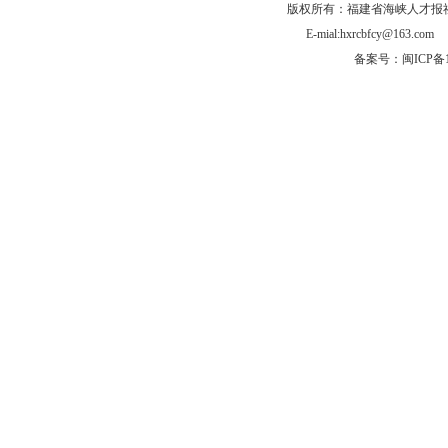
版权所有：福建省海峡人才报社有
E-mial:hxrcbfcy@
备案号：闽ICP备1