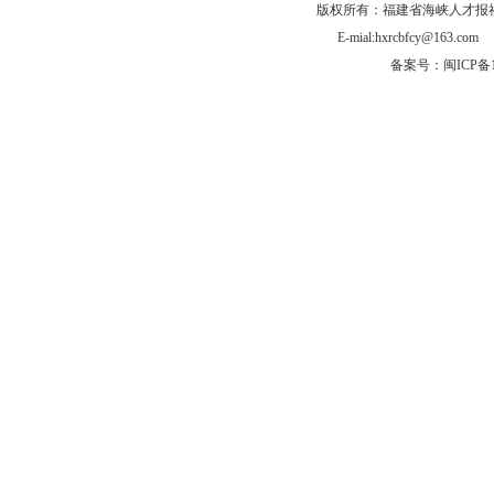
版权所有：福建省海峡人才报社有
E-mial:hxrcbfcy@
备案号：闽ICP备1