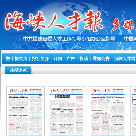
数字报首页
|
报社简介
|
订阅
|
广告
|
投稿
|
通知公告
|
海峡人才网
往期浏览