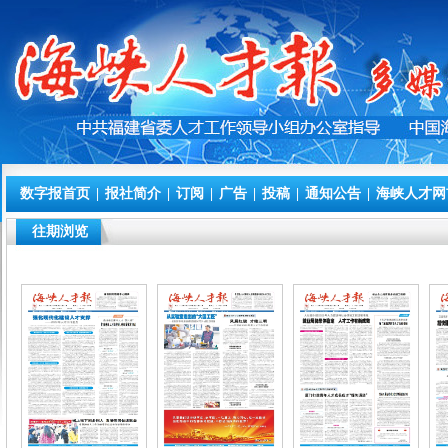
数字报首页
|
报社简介
|
订阅
|
广告
|
投稿
|
通知公告
|
海峡人才网
往期浏览