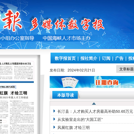
数字报首页
|
报社简介
|
订阅
|
广告
|
投
发布日期:
2024年02月21日
本版导读
长汀县：人才购买人才房最高补助50.65万元
从实验室走出的“大国工匠”
风展红旗 才绘三明