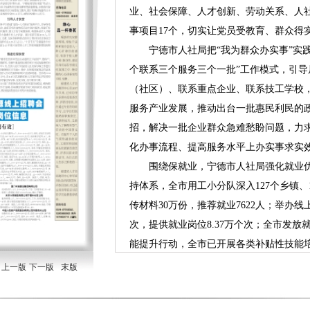
业、社会保障、人才创新、劳动关系、人
事项目17个，切实让党员受教育、群众得
宁德市人社局把“我为群众办实事”实践
个联系三个服务三个一批”工作模式，引
（社区）、联系重点企业、联系技工学校
服务产业发展，推动出台一批惠民利民的
招，解决一批企业群众急难愁盼问题，力
化办事流程、提高服务水平上办实事求实
围绕保就业，宁德市人社局强化就业优
持体系，全市用工小分队深入127个乡镇、1
传材料30万份，推荐就业7622人；举办线
次，提供就业岗位8.37万个次；全市发放就
能提升行动，全市已开展各类补贴性技能培
宁德市人社局推行系列利民举措。全面
上一版
下一版
末版
心和东侨人力资源服务产业园设立社保卡
常维护工作。以提供更加方便快捷的人社