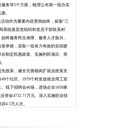
社服务等5个方面，梳理公布第一批办实
实惠。
活动作为重要内容贯彻始终，探索“三
导局系统基层党组织和党员干部联系村
，始终服务民生保障、服务人才振兴、
政策举措，采取一批有力有效的实招硬
求在制定民惠政策、实施利民项目、简
效。
先政策，健全完善稳岗扩就业政策支
49个社区、1979个村发放就业用工宣
上、线下招聘会46场，进场企业1050家
业资金4732.71万元。深入实施职业技
训4.5万人次。
推行第三代社保卡，在市行政服务中
服务网点，为群众提供社保卡制卡和日
服务为目标，进一步推动人力资源和社