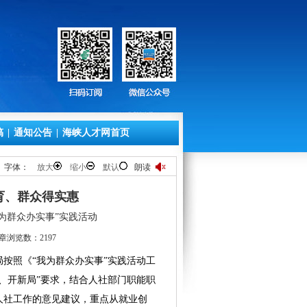
稿
|
通知公告
|
海峡人才网首页
字体：
放大
缩小
默认
朗读
育、群众得实惠
为群众办实事”实践活动
章浏览数：2197
照《“我为群众办实事”实践活动工
、开新局”要求，结合人社部门职能职
人社工作的意见建议，重点从就业创