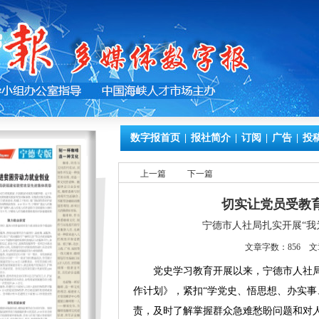
数字报首页
|
报社简介
|
订阅
|
广告
|
投
上一篇
下一篇
切实让党员受教
宁德市人社局扎实开展“我
文章字数：856 文
党史学习教育开展以来，宁德市人社局按
作计划》，紧扣“学党史、悟思想、办实事
责，及时了解掌握群众急难愁盼问题和对