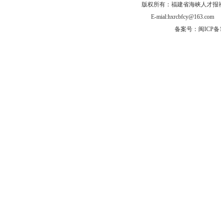
版权所有：福建省海峡人才报社有
E-mial:hxrcbfcy@
备案号：闽ICP备1