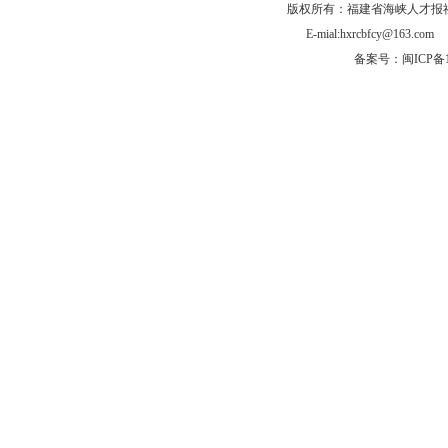
版权所有：福建省海峡人才报社有
E-mial:hxrcbfcy@
备案号：闽ICP备1