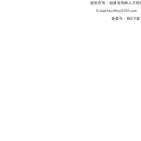
版权所有：福建省海峡人才报社有
E-mial:hxrcbfcy@
备案号：闽ICP备1