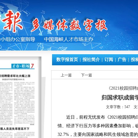
数字报首页
|
报社简介
|
订阅
|
广告
|
投
上一篇
下一篇
《2021校园招
归国求职成留
文章字数：547 文
近日，前程无忧发布《2021校园招聘
情、经济下行压力等多种因素叠加影响，硕
32.7%，主要向国家战略和民生领域急