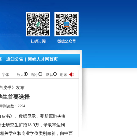
稿
|
通知公告
|
海峡人才网首页
字体：
放大
缩小
默认
朗读
聘白皮书》发布
学生首要选择
章浏览数：2294
白皮书》。数据显示，受新冠肺炎疫
士研究生扩招18.9万，录取率达到
需的相关学科和专业学位类别倾斜，向中西