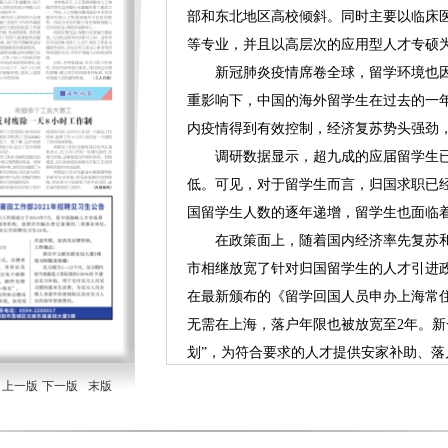
部和东北地区高校倾斜。同时主要以临床
等专业，并且以高层次的应用型人才专硕
新冠肺炎疫情席卷全球，留学环境也因
重影响下，中国的海外留学生在过去的一
内疫情得到有效控制，经济复苏势头强劲
调研数据显示，超九成的应届留学生已
低。可见，对于留学生而言，归国求职已
国留学生人数的逐年递增，留学生也面临
在政策面上，随着国内经济率先复苏和
市相继放宽了针对归国留学生的人才引进
在最新颁布的《留学回国人员申办上海常
无需在上海，落户年限也被放宽至2年。新一
划”，为符合要求的人才提供安家补助、
壹点）
上一版
下一版
末版