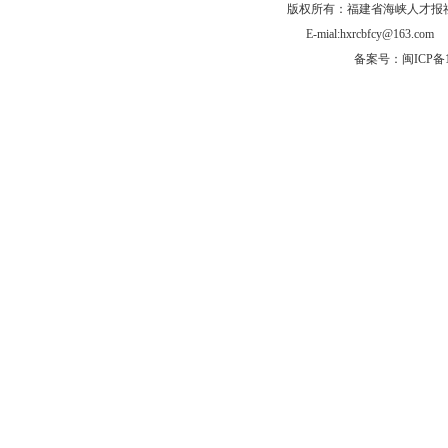
版权所有：福建省海峡人才报社有
E-mial:hxrcbfcy@
备案号：闽ICP备1