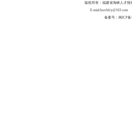
版权所有：福建省海峡人才报社有
E-mial:hxrcbfcy@
备案号：闽ICP备1