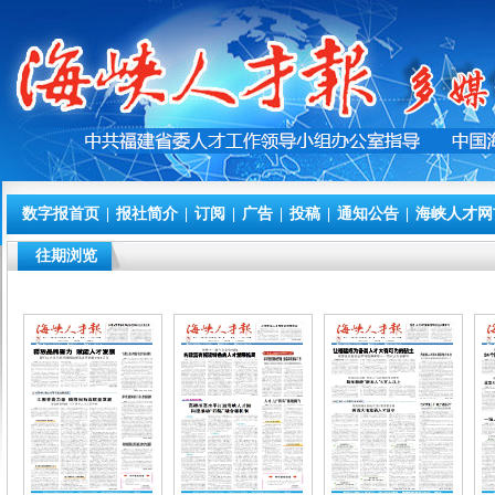
数字报首页
|
报社简介
|
订阅
|
广告
|
投稿
|
通知公告
|
海峡人才网
往期浏览