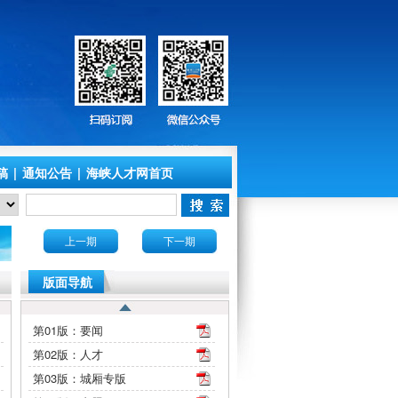
稿
|
通知公告
|
海峡人才网首页
上一期
下一期
版面导航
第01版：要闻
第02版：人才
第03版：城厢专版